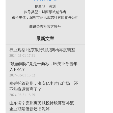
IP属地：深圳
账号类型：财商领域创作者
账号主体：深圳市商讯杂志社有限责任公司
商讯杂志社官方账号
最新文章
行业观察‖北京银行组织架构再度调整
2024-03-01 17:31
“凯丽国际”竟是一商标，医美业务曾年
入10亿？
2024-03-01 15:32
商铺托管到期，淮安亿丰时代广场，还
不能换运营商了？
2024-02-21 18:29
山东济宁兖州惠民城投持续募资补流，
企业或陷借新还旧泥淖