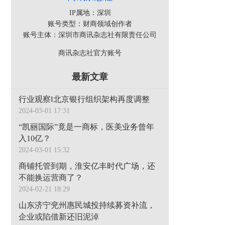
IP属地：深圳
账号类型：财商领域创作者
账号主体：深圳市商讯杂志社有限责任公司
商讯杂志社官方账号
最新文章
行业观察‖北京银行组织架构再度调整
2024-03-01 17:31
“凯丽国际”竟是一商标，医美业务曾年
入10亿？
2024-03-01 15:32
商铺托管到期，淮安亿丰时代广场，还
不能换运营商了？
2024-02-21 18:29
山东济宁兖州惠民城投持续募资补流，
企业或陷借新还旧泥淖