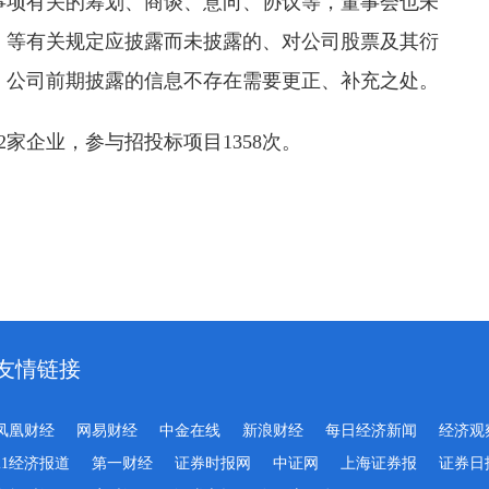
事项有关的筹划、商谈、意向、协议等，董事会也未
》等有关规定应披露而未披露的、对公司股票及其衍
；公司前期披露的信息不存在需要更正、补充之处。
家企业，参与招投标项目1358次。
友情链接
凤凰财经
网易财经
中金在线
新浪财经
每日经济新闻
经济观
21经济报道
第一财经
证券时报网
中证网
上海证券报
证券日