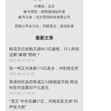
IP属地：北京
账号类型：财商领域创作者
账号主体：北京雪浪科技有限公司
把脉公司全方位，扫除雷点，发现价值
最新文章
刚花百亿收购又掷88.5亿建线，TCL科技
这般“豪横”图啥？
2025-09-23 10:18
张一鸣王兴身家171亿老乡，冲刺港交所
2025-09-19 16:19
香港特区政府将成立AI效能提升组 商汤
科技市值重回千亿港元
2025-09-17 16:10
“雪王”半年狂赚27亿，河南首富兄弟“闷
声发大财”