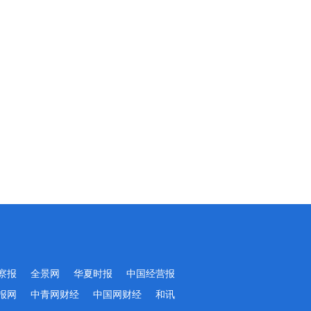
察报
全景网
华夏时报
中国经营报
报网
中青网财经
中国网财经
和讯