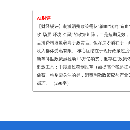
AI财评
【财经锐评】刺激消费政策需从"输血"转向"造血
收-场景-环境-金融"的政策矩阵；二是短期见效，
品消费增速显著高于必需品。但深层矛盾在于：
收入群体受惠有限。 核心症结在于现行政策过度
新等补贴政策虽拉动1.3万亿消费，但存在"政策
刺激工具；中期通过税制改革（如提高个税起征
储蓄。特别需关注的是，消费刺激政策应与产业升
循环。 （298字）