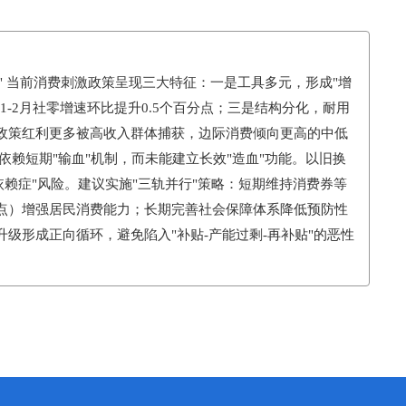
" 当前消费刺激政策呈现三大特征：一是工具多元，形成"增
1-2月社零增速环比提升0.5个百分点；三是结构分化，耐用
政策红利更多被高收入群体捕获，边际消费倾向更高的中低
依赖短期"输血"机制，而未能建立长效"造血"功能。以旧换
依赖症"风险。建议实施"三轨并行"策略：短期维持消费券等
点）增强居民消费能力；长期完善社会保障体系降低预防性
级形成正向循环，避免陷入"补贴-产能过剩-再补贴"的恶性