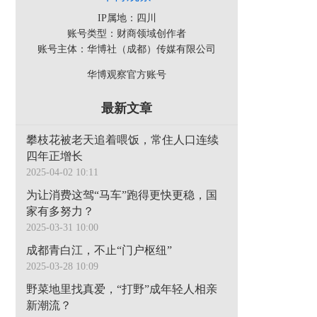
IP属地：四川
账号类型：财商领域创作者
账号主体：华博社（成都）传媒有限公司
华博观察官方账号
最新文章
攀枝花被老天追着喂饭，常住人口连续
四年正增长
2025-04-02 10:11
为让消费这驾“马车”跑得更快更稳，国
家有多努力？
2025-03-31 10:00
成都青白江，不止“门户枢纽”
2025-03-28 10:09
野菜地里找真爱，“打野”成年轻人相亲
新潮流？