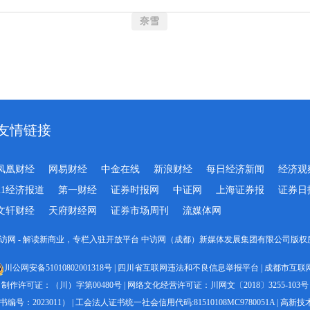
奈雪
友情链接
凤凰财经
网易财经
中金在线
新浪财经
每日经济新闻
经济观
21经济报道
第一财经
证券时报网
中证网
上海证券报
证券日
文轩财经
天府财经网
证券市场周刊
流媒体网
-2023 中访网 - 解读新商业，专栏入驻开放平台 中访网（成都）新媒体发展集团有限公司版权所有 All 
川公网安备51010802001318号
|
四川省互联网违法和不良信息举报平台
|
成都市互联
制作许可证：（川）字第00480号
|
网络文化经营许可证：川网文〔2018〕3255-103号
号：2023011）
|
工会法人证书统一社会信用代码:81510108MC9780051A
|
高新技术企