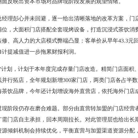
侧面反映出资本市场对品牌现阶段发展的观望情绪。
总经理彭心并未回避，逐一给出清晰落地的改革方案，门
铺位，大面积门店搭配全套现烤设备，打造沉浸式茶饮消
、高人力的大店模式弊端凸显：客单价从早年43.3元回
修计提减值进一步拖累财报利润。
”计划，计划于本年度完成存量门店改造。精简门店面积
并行拓店，全年规划新增300家门店，两类门店各占半
海茶饮品牌，今年还计划增设海外直营店，依托海外门店
过现阶段仍存在磨合难题。部分由直营转加盟的门店经营者
广需门店自主承担，回本周期拉长。对此管理层也给出长
资源倾斜机制会持续优化，平衡直营与加盟渠道资源分配