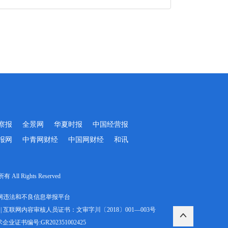
察报
全景网
华夏时报
中国经营报
报网
中青网财经
中国网财经
和讯
Rights Reserved
网违法和不良信息举报平台
|
互联网内容审核人员证书：文审字川〔2018〕001—003号
业证书编号:GR202351002425