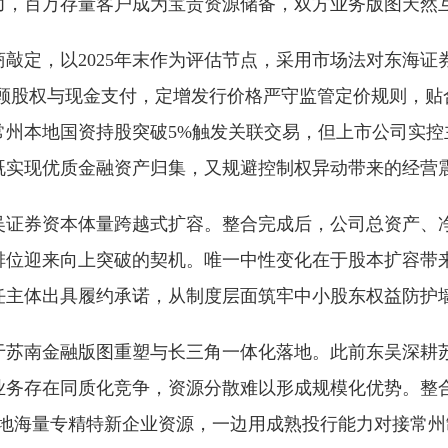
力，百万存量客户成为宝贵资源储备，双方业务版图天然
敲定，以2025年末作为评估节点，采用市场法对东海
构兼顾股权与现金支付，定增发行价格严守监管定价规则，
常州本地国资持股突破5%触发关联交易，但上市公司实控
既实现优质金融资产归集，又规避控制权异动带来的经营
吴证券资本体量跨越式扩容。整合完成后，公司总资产、
排位迎来向上突破的契机。唯一中性变化在于股本扩容带
任主体出具履约承诺，从制度层面筑牢中小股东权益防护
于苏南金融版图重塑与长三角一体化落地。此前东吴深耕
业务存在同质化竞争，资源分散难以形成规模化优势。整
两地海量专精特新企业资源，一边用成熟投行能力对接常