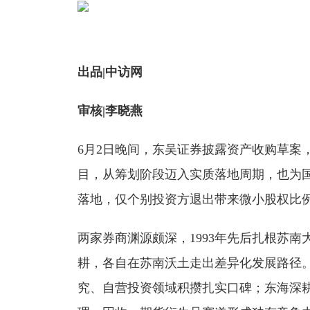
出品|中访网
审核|李晓燕
6月2日晚间，东吴证券披露资产收购草
目，从筹划阶段迈入实质落地周期，也为
落地，仅个别投资方退出带来微小股权比
两家券商渊源颇深，1993年先后扎根苏
耕，各自在苏南沃土走出差异化发展路径
究、自营投资领域积攒扎实口碑；东海深