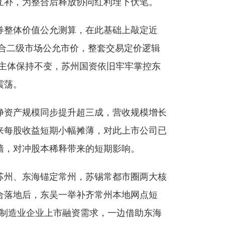
互补，为整合后释放协同红利埋下伏笔。
证券整体价值公允测算，在此基础上敲定近
贴合二级市场公允市价，整套交易定价逻辑
主体保持不变，苏州国资依旧牢牢掌控东
震荡。
净资产规模同步提升超三成，营收规模增长
来每股收益短期小幅摊薄，对此上市公司已
墙，对冲股本稀释带来的短期影响。
苏州、东海锚定常州，苏锡常都市圈两大核
合落地后，东吴一举补齐常州本地网点短
州制造业企业上市融资需求，一边借助东海