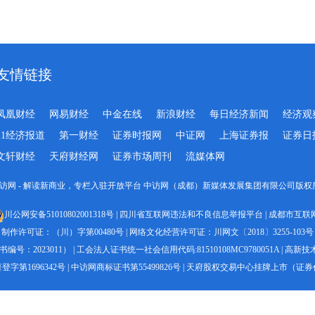
友情链接
凤凰财经
网易财经
中金在线
新浪财经
每日经济新闻
经济观
21经济报道
第一财经
证券时报网
中证网
上海证券报
证券日
文轩财经
天府财经网
证券市场周刊
流媒体网
-2023 中访网 - 解读新商业，专栏入驻开放平台 中访网（成都）新媒体发展集团有限公司版权所有 All 
川公网安备51010802001318号
|
四川省互联网违法和不良信息举报平台
|
成都市互联
制作许可证：（川）字第00480号
|
网络文化经营许可证：川网文〔2018〕3255-103号
号：2023011）
|
工会法人证书统一社会信用代码:81510108MC9780051A
|
高新技术企
字第1696342号
|
中访网商标证书第55499826号
|
天府股权交易中心挂牌上市（证券代码