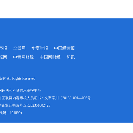
察报
全景网
华夏时报
中国经营报
报网
中青网财经
中国网财经
和讯
Rights Reserved
网违法和不良信息举报平台
|
互联网内容审核人员证书：文审字川〔2018〕001—003号
业证书编号:GR202351002425
：101890）