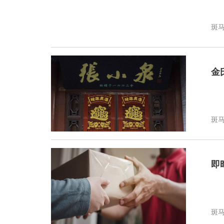
斑
金
斑
即
斑