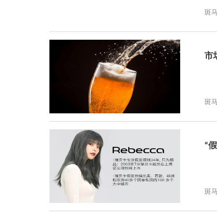
斑
市
斑
“
斑