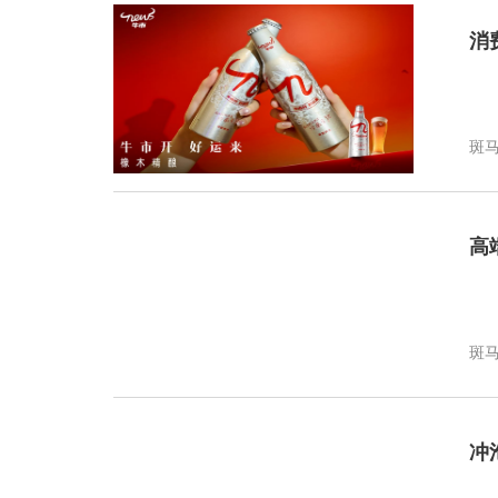
消
斑
高
斑
冲