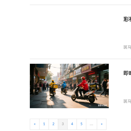
彩
斑
即
斑
«
1
2
3
4
5
...
»