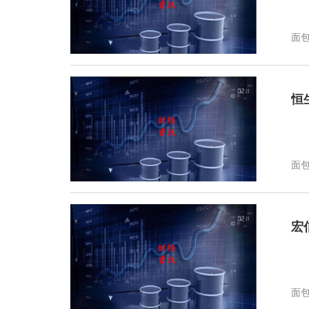
面
恒
面
宏
面