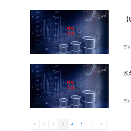
【
面
长
面
«
1
2
3
4
5
...
»