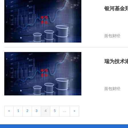
银河基金
面包财经
瑞为技术港
面包财经
«
1
2
3
4
5
...
»