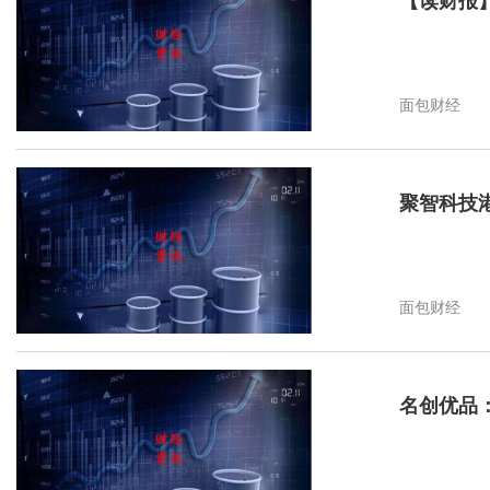
【读财报】
面包财经
聚智科技
面包财经
名创优品