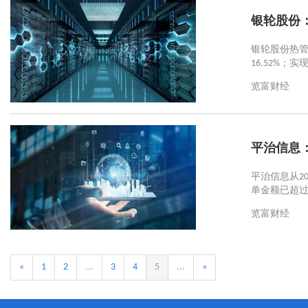
银轮股份：
银轮股份热管
16.52%；
览富财经
平治信息：
平治信息从2
单金额已超过
览富财经
«
1
2
...
3
4
5
...
»