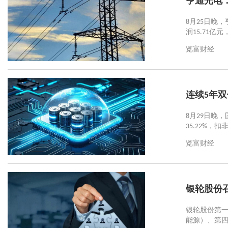
亨通光电：2
8月25日晚，
润15.71
览富财经
连续5年
8月29日晚，
35.22%，扣
览富财经
银轮股份
银轮股份第一
能源）、第