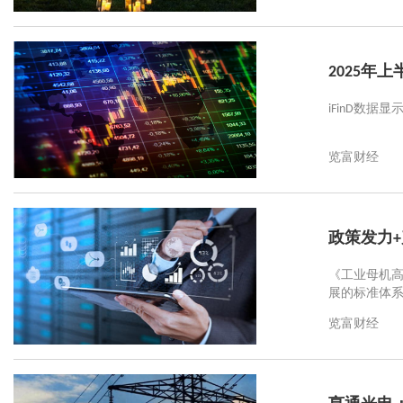
2025年
iFinD数据
览富财经
政策发力
《工业母机高
展的标准体
览富财经