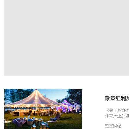
政策红利
《关于释放体
体育产业总规
览富财经