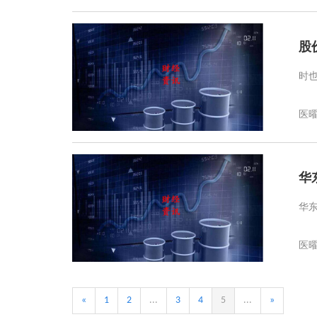
股
时
医
华
华
医
«
1
2
...
3
4
5
...
»