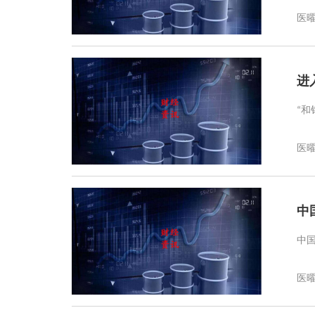
医
进
“和
医
中
中国
医