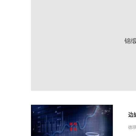
锦
边
德