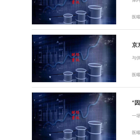
体内
医
京
与
医
“
一
医