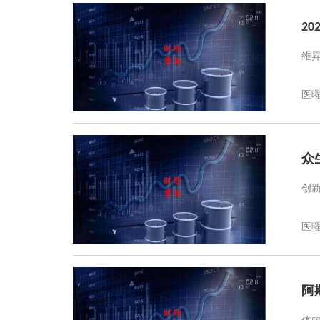
2
维
医
众
创
医
阿