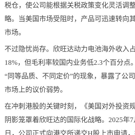
税仓，使公司能根据关税政策变化灵活调
略。当美国市场受阻时，产品可迅速转向
市场。
不过隐忧尚存。欣旺达动力电池海外收入
18%，但毛利率较国内业务低2.3个百分点
“同等品质、不同定价”的现象，暴露了公
市场上的议价弱势。
在冲刺港股的关键时刻，《美国对外投资
阴影笼罩着欣旺达的国际化战略。2025年7
日，公司正式向港交所递交H股上市申请，