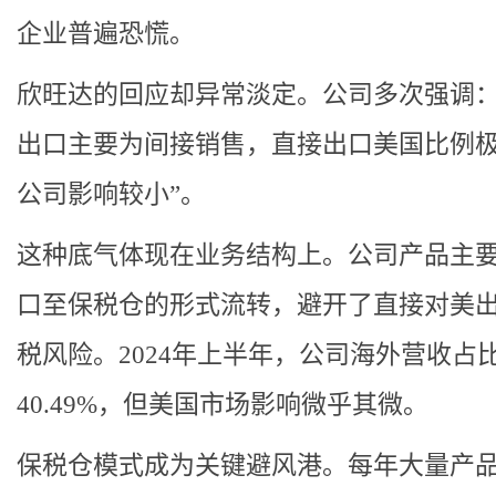
企业普遍恐慌。
欣旺达的回应却异常淡定。公司多次强调：
出口主要为间接销售，直接出口美国比例
公司影响较小”。
这种底气体现在业务结构上。公司产品主
口至保税仓的形式流转，避开了直接对美
税风险。2024年上半年，公司海外营收占
40.49%，但美国市场影响微乎其微。
保税仓模式成为关键避风港。每年大量产