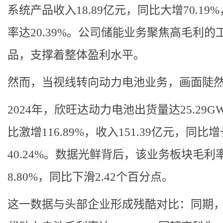
系统产品收入18.89亿元，同比大增70.19
率达20.39%。公司储能业务聚焦高毛利的
品，支撑着整体盈利水平。
然而，当视线转向动力电池业务，画面陡
2024年，欣旺达动力电池出货量达25.29G
比激增116.89%，收入151.39亿元，同比增
40.24%。数据光鲜背后，该业务板块毛利
8.80%，同比下滑2.42个百分点。
这一数据与头部企业形成残酷对比：同期