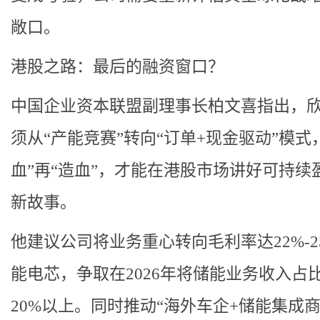
敞口。
港股之路：最后的融资窗口？
中国企业资本联盟副理事长柏文喜指出，
须从“产能竞赛”转向“订单+现金驱动”模式
血”再“造血”，才能在港股市场讲好可持续
新故事。
他建议公司将业务重心转向毛利率达22%-2
能电芯，争取在2026年将储能业务收入占
20%以上。同时推动“海外车企+储能集成商