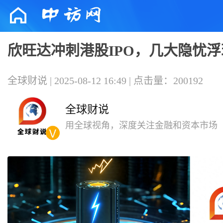
欣旺达冲刺港股IPO，几大隐忧浮
全球财说 | 2025-08-12 16:49 | 点击量：200192
全球财说
用全球视角，深度关注金融和资本市场