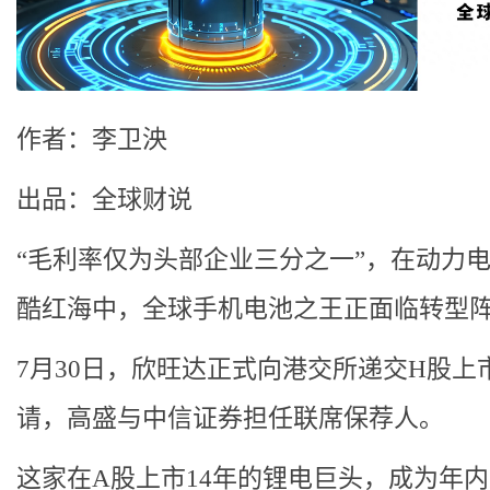
作者：李卫泱
出品：全球财说
“毛利率仅为头部企业三分之一”，在动力
酷红海中，全球手机电池之王正面临转型
7月30日，欣旺达正式向港交所递交H股上
请，高盛与中信证券担任联席保荐人。
这家在A股上市14年的锂电巨头，成为年