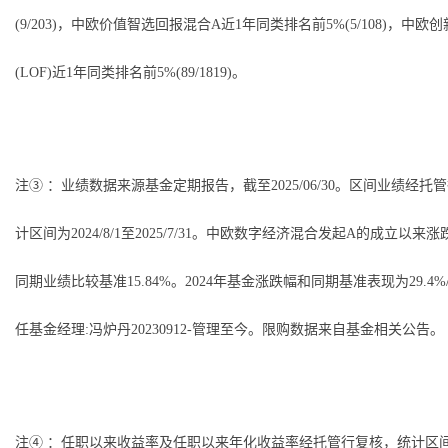
(9/203)，中欧价值智选回报混合A近1年同类排名前5%(5/108)，中欧
(LOF)近1年同类排名前5%(89/1819)。
注③ ：业绩数据来源基金定期报告，截至2025/06/30。区间业绩经托
计区间为2024/8/1至2025/7/31。中欧数字经济混合发起A的成立以来涨跌幅
同期业绩比较基准15.84%。2024年基金涨跌幅和同期基准表现为29.4%/2
任基金经理:冯炉丹20230912-管理至今。限购数据来自基金相关公告。
注④ ：任职以来收益率及任职以来年化收益率经托管行复核，统计区