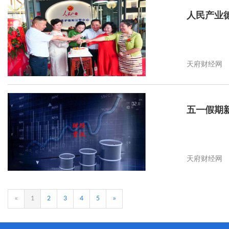
人民产业德
天府财经网
五一假期
天府财经网
«
1
2
3
4
5
»