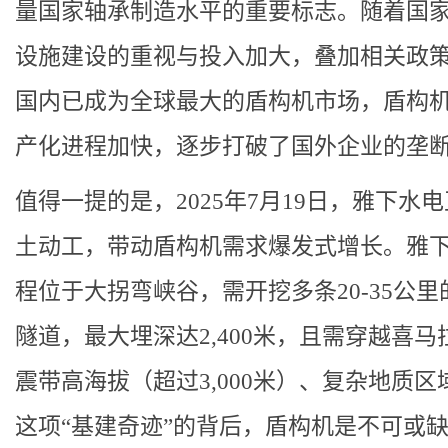
量国家轴承制造水平的重要标志。随着国
设施建设的重视与投入加大，叠加相关政
国内已成为全球最大的盾构机市场，盾构
产化进程加快，逐步打破了国外企业的垄
值得一提的是，2025年7月19日，雅下水
土动工，带动盾构机需求爆发式增长。雅
程位于大拐弯峡谷，需开挖多条20-35公里
隧道，最大埋深达2,400米，且需穿越喜马
震带高海拔（超过3,000米）、复杂地质区
这项“基建奇迹”的背后，盾构机是不可或