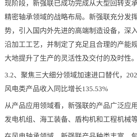
现阶段，新强联已成功完成从大型回转支
精密轴承领域的战略布局。新强联充分发
势，引入国内外先进的高端制造设备，深
沿加工工艺，并制定了充足且合理的产能
大地提升了生产的灵活性及交付的及时性
3.2、
聚焦三大细分领域加速进口替代，202
风电类产品收入同比增长135.53%
从产品应用领域看，新强联的产品广泛应
发电机组、海工装备、盾构机和工程机械
在风电轴承领域，新强联产品种类丰富，