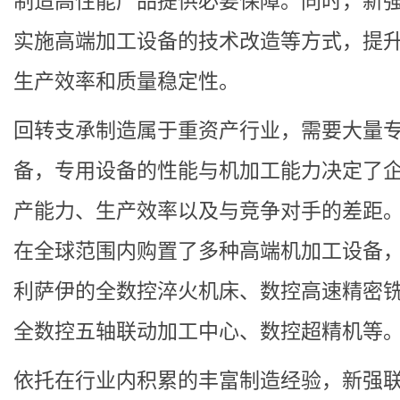
制造高性能产品提供必要保障。同时，新
实施高端加工设备的技术改造等方式，提
生产效率和质量稳定性。
回转支承制造属于重资产行业，需要大量
备，专用设备的性能与机加工能力决定了
产能力、生产效率以及与竞争对手的差距
在全球范围内购置了多种高端机加工设备
利萨伊的全数控淬火机床、数控高速精密
全数控五轴联动加工中心、数控超精机等
依托在行业内积累的丰富制造经验，新强