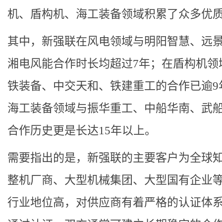
机、盾构机、海工装备领域积累了众多优
其中，新强联在风电领域与明阳智慧、远
湘电风能合作时长均超过7年；在盾构机领
铁装备、中交天和、铁建重工的合作已逾9
海工装备领域与振华重工、中船华南、武
合作历史更是长达15年以上。
需要指出的是，新强联的主要客户为全球
整机厂商、大型机械集团、大型国有企业
行业地位高，对供应商有着严格的认证体