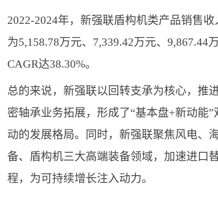
2022-2024年，新强联盾构机类产品销售
为5,158.78万元、7,339.42万元、9,867.4
CAGR达38.30%。
总的来说，新强联以回转支承为核心，推
密轴承业务拓展，形成了“基本盘+新动能”
动的发展格局。同时，新强联聚焦风电、
备、盾构机三大高端装备领域，加速进口
程，为可持续增长注入动力。