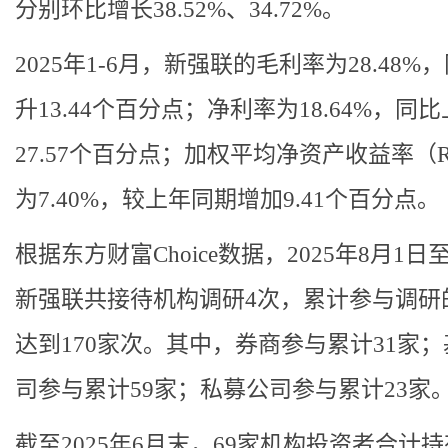
分别环比增长38.52%、34.72%。
2025年1-6月，新强联的毛利率为28.48%
升13.44个百分点；净利率为18.64%，同
27.57个百分点；加权平均净资产收益率（R
为7.40%，较上年同期增加9.41个百分点。
根据东方财富Choice数据，2025年8月1日
新强联共接待机构调研4次，累计参与调研
达到170家次。其中，券商参与累计31家
司参与累计59家；私募公司参与累计23家
截至2025年6月末，69家机构投资者合计