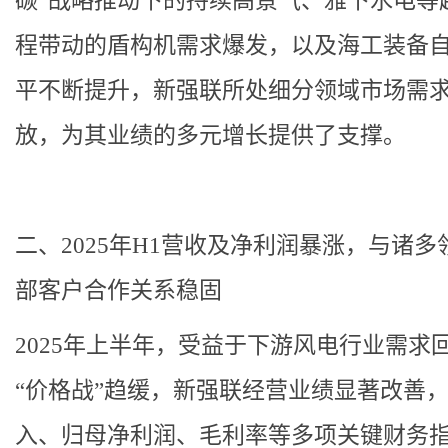
碳”战略推动下的持续高景气、雅下水电等
程带动的盾构机需求爆发，以及海工装备
平不断提升，新强联所处细分领域市场需
放，为其业绩的多元增长提供了支撑。
二、
2025年H1营收及净利润暴涨，与诸多
部客户合作关系稳固
2025年上半年，受益于下游风电行业需求
“价格战”趋缓，新强联经营业绩显著改善
入、归母净利润、毛利率等多项关键财务