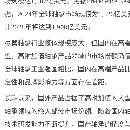
场规模达1,187亿美元。另据Precedence Rese
据，2024年全球轴承市场规模为1,326亿
计2028年将达到1,908亿美元。
尽管轴承行业整体规模庞大，但国内在高
型、高附加值轴承产品领域的市场份额仍
全球轴承工业强国相比，国内在高端产品
定性和品牌影响力等方面存在差距。
长期以来，国外产品占据了高附加值的大
轴承领域的绝大部分市场份额。随着国内
技术研发能力不断提升，国产轴承的精度