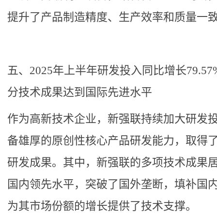
提升了产品制造精度、生产效率和质量一
五、2025年上半年研发投入同比增长79.57
分技术成果达到国际先进水平
作为高新技术企业，新强联持续加大研发
备雄厚的原创性核心产品研发能力，取得
研发成果。其中，新强联的多项技术成果
国内领先水平，突破了国外垄断，填补国
为其市场份额的增长提供了技术支撑。