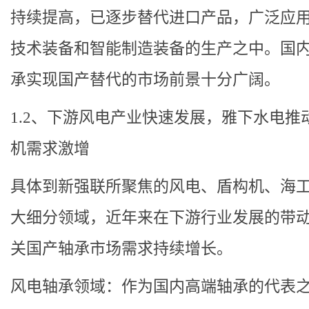
持续提高，已逐步替代进口产品，广泛应
技术装备和智能制造装备的生产之中。国
承实现国产替代的市场前景十分广阔。
1.2、下游风电产业快速发展，雅下水电推
机需求激增
具体到新强联所聚焦的风电、盾构机、海
大细分领域，近年来在下游行业发展的带
关国产轴承市场需求持续增长。
风电轴承领域：作为国内高端轴承的代表