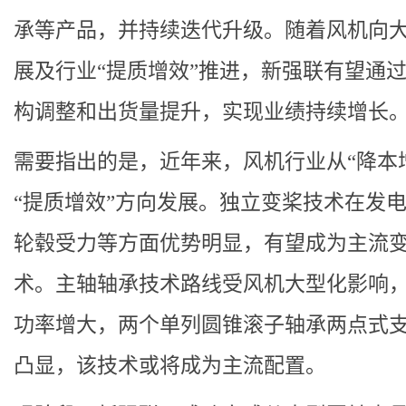
承等产品，并持续迭代升级。随着风机向
展及行业“提质增效”推进，新强联有望通
构调整和出货量提升，实现业绩持续增长
需要指出的是，近年来，风机行业从“降本
“提质增效”方向发展。独立变桨技术在发
轮毂受力等方面优势明显，有望成为主流
术。主轴轴承技术路线受风机大型化影响
功率增大，两个单列圆锥滚子轴承两点式
凸显，该技术或将成为主流配置。