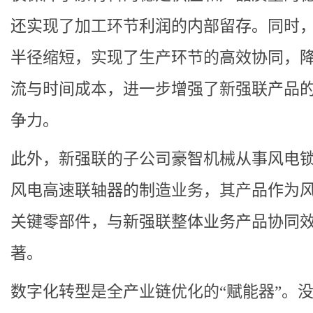
还实现了加工环节利润的内部留存。同时
半径缩短，实现了生产环节的高效协同，
流与时间成本，进一步增强了新强联产品
争力。
此外，新强联的子公司豪智机械从事风电
风电高速联轴器的制造业务，其产品作为
关键零部件，与新强联整体业务产品协同
著。
数字化转型是全产业链优化的“赋能器”。