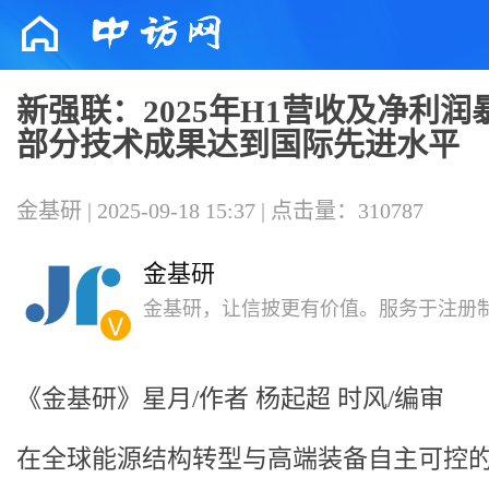
新强联：2025年H1营收及净利润
部分技术成果达到国际先进水平
金基研 | 2025-09-18 15:37 | 点击量：310787
金基研
金基研，让信披更有价值。服务于注册
向资本市场提供有价值的数据。
《金基研》星月/作者 杨起超 时风/编审
在全球能源结构转型与高端装备自主可控