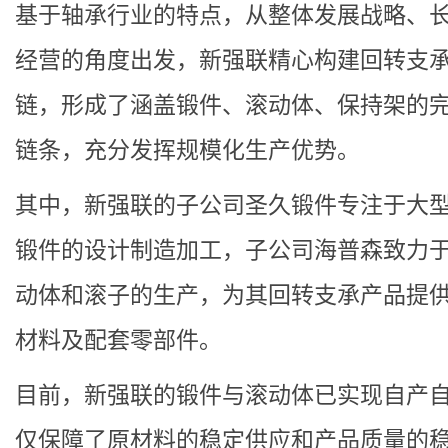
基于轴承行业的特点，从整体发展战略、
经营的角度出发，新强联精心构建回转支
链，形成了涵盖锻件、滚动体、保持架的
链条，充分发挥规模化生产优势。
其中，新强联的子公司圣久锻件专注于大
锻件的设计制造加工，子公司海普森致力
动体和滚子的生产，为其回转支承产品提
材料及配套零部件。
目前，新强联的锻件与滚动体已实现自产
仅保障了原材料的稳定供应和产品质量的