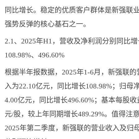
同比增长。稳定的优质客户群体是新强联
强势反弹的核心基石之一。
2.1、2025年H1，营收及净利润分别同比
108.98%、496.60%
根据半年报数据，2025年1-6月，新强联
入为22.10亿元，同比增长108.98%；归
4.00亿元，同比增长496.60%；基本每股收益
元/股，较上年同期增长489.29%。值得注
2025年第二季度，新强联的营业收入及归