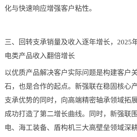
化与快速响应增强客户粘性。
三、回转支承销量及收入逐年增长，2025年
电类产品收入翻倍增长
以优质产品解决客户实际问题是构建客户
石，也是合作的起点。新强联在稳固核心
支承优势的同时，向高端精密轴承领域拓
成功打造了第二增长曲线。同时，新强联
电、海工装备、盾构机三大高壁垒领域深