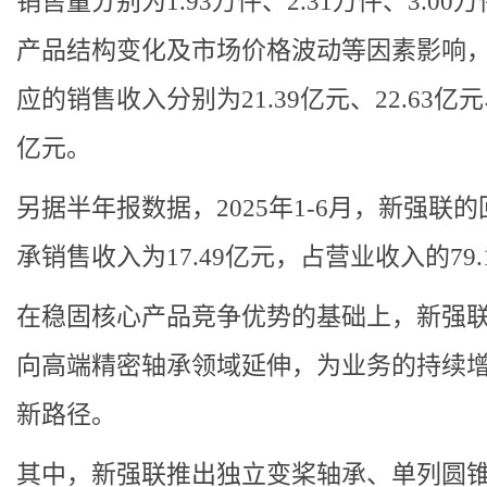
销售量分别为1.93万件、2.31万件、3.00
产品结构变化及市场价格波动等因素影响
应的销售收入分别为21.39亿元、22.63亿元、
亿元。
另据半年报数据，2025年1-6月，新强联
承销售收入为17.49亿元，占营业收入的79.
在稳固核心产品竞争优势的基础上，新强
向高端精密轴承领域延伸，为业务的持续
新路径。
其中，新强联推出独立变桨轴承、单列圆