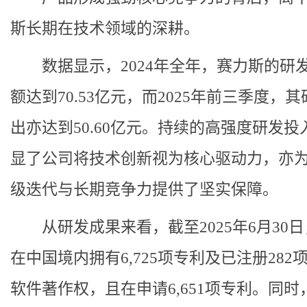
斯长期在技术领域的深耕。
数据显示，2024年全年，赛力斯的研
额达到70.53亿元，而2025年前三季度，
出亦达到50.60亿元。持续的高强度研发投
显了公司将技术创新视为核心驱动力，亦
级迭代与长期竞争力提供了坚实保障。
从研发成果来看，截至2025年6月30
在中国境内拥有6,725项专利及已注册282
软件著作权，且在申请6,651项专利。同时