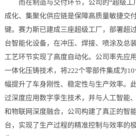
而在制造与交付环节，公司的“超级工
成化、集聚化供应链是保障高质量敏捷交
键。赛力斯已建成三座超级工厂，部署超过5,
台智能化设备，在冲压、焊接、喷涂及总
工艺环节实现了高度自动化。公司率先应
一体化压铸技术，将222个零部件集成为1
幅提升了车身刚性、稳定性与生产效率。
过深度应用数字孪生技术，并与人工智能
和物联网深度融合，公司构建了真正的智
台，实现了生产过程的精准控制与效率的