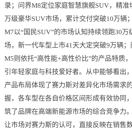
录；问界M8定位家庭智慧旗舰SUV，精准切
万级豪华SUV市场，累计交付突破10万辆
M7以“国民SUV”的市场认知持续领跑30万
场，新一代车型上市41天大定突破9万辆；
M5则依托“高性能+高性价比”的产品特质
引年轻家庭与科技爱好者。从中能够看出
产品布局体现了赛力斯对差异化市场需求
握，各车型在各自价格区间形成有效协同
筑了品牌在高端新能源市场的综合竞争力
让市场对赛力斯的认可，直接反映在销售