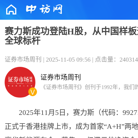
赛力斯成功登陆H股，从中国样板
全球标杆
证券市场周刊 | 2025-11-05 09:56 | 点击量：240314
证券市场周刊
《证券市场周刊》创刊于1992年，我们
要为职业投资人和机构投资人，内容以
析和深度报道见长。
2025年11月5日，赛力斯（代码：9927
正式于香港挂牌上市，成为首家“A+H”两