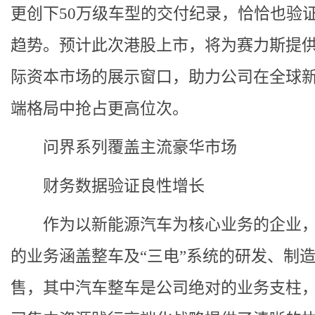
更创下50万级车型的交付纪录，恰恰也验
趋势。预计此次港股上市，将为赛力斯提
际资本市场的展示窗口，助力公司在全球
端格局中抢占更高位次。
问界系列覆盖主流豪华市场
财务数据验证良性增长
作为以新能源汽车为核心业务的企业
的业务涵盖整车及“三电”系统的研发、制
售，其中汽车整车是公司绝对的业务支柱