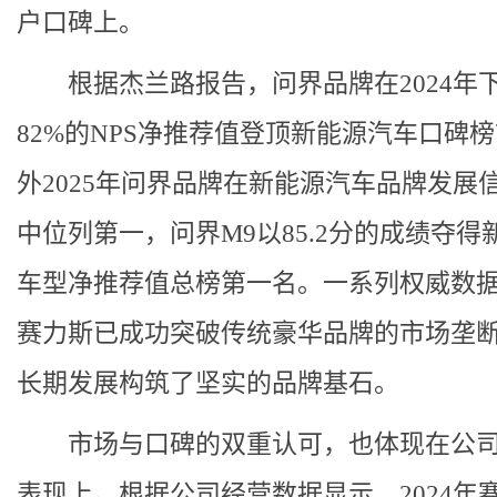
户口碑上。
根据杰兰路报告，问界品牌在2024年
82%的NPS净推荐值登顶新能源汽车口碑
外2025年问界品牌在新能源汽车品牌发展
中位列第一，问界M9以85.2分的成绩夺得
车型净推荐值总榜第一名。一系列权威数
赛力斯已成功突破传统豪华品牌的市场垄
长期发展构筑了坚实的品牌基石。
市场与口碑的双重认可，也体现在公
表现上。根据公司经营数据显示，2024年