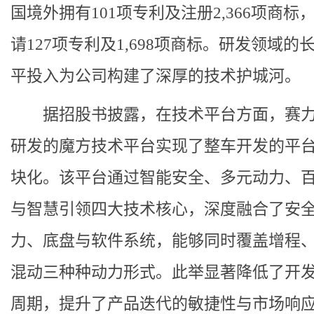
国境外拥有101项专利及注册2,366项商标
请127项专利及1,698项商标。研发领域的
平投入为公司构建了深厚的技术护城河。
据招股书披露，在技术平台方面，赛
研发的魔方技术平台实现了整车开发的平
块化。该平台通过智能安全、多元动力、
与智慧引领四大技术核心，深度融合了安
力、底盘与软件系统，能够同时覆盖增程
混动三种种动力形式。此举显著降低了开
周期，提升了产品迭代的敏捷性与市场响