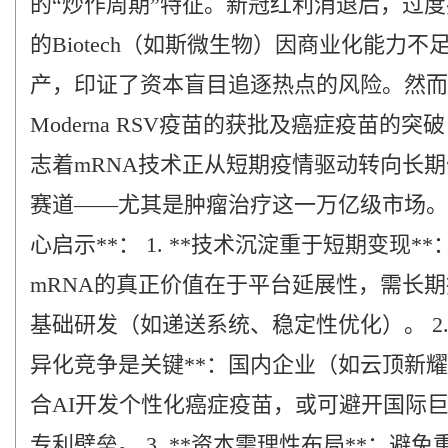
的“炒作周期”特征。新冠红利消退后，过
的Biotech（如斯微生物）因商业化能力不
产，印证了资本盲目追逐热点的风险。然而
Moderna RSV疫苗的获批及癌症疫苗的突
志着mRNA技术正从短期疫情驱动转向长
赛道——尤其是肿瘤治疗这一万亿级市场。 
心启示**： 1. **技术沉淀重于短期变现**
mRNA的真正价值在于平台延展性，需长
基础研发（如递送系统、稳定性优化）。 2. 
异化竞争是关键**：国内企业（如云顶新
合AI开发个性化癌症疫苗，或可避开国际
专利壁垒。 3. **资本需理性布局**：避免