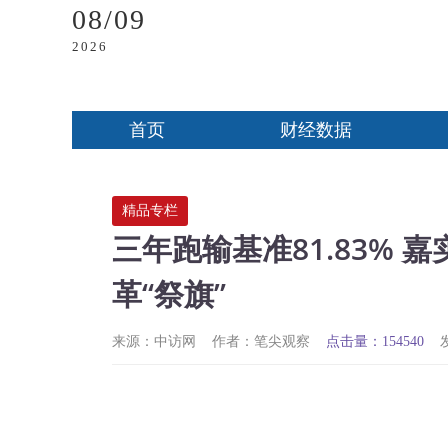
08/09
2026
首页
财经数据
精品专栏
三年跑输基准81.83%
革“祭旗”
来源：中访网
作者：笔尖观察
点击量：154540