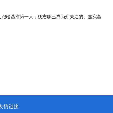
跑输基准第一人，姚志鹏已成为众矢之的。嘉实基
友情链接