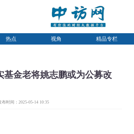
热点
视角
精品专栏
 嘉实基金老将姚志鹏或为公募改
发布时间：2025-05-14 10:35