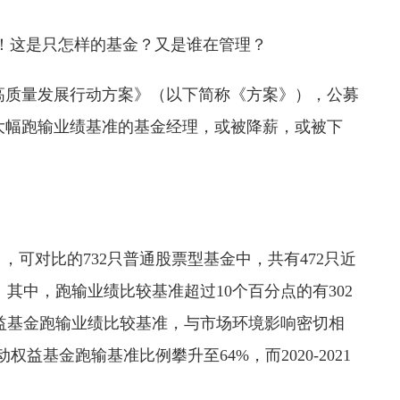
！这是只怎样的基金？又是谁在管理？
质量发展行动方案》（以下简称《方案》），公募
大幅跑输业绩基准的基金经理，或被降薪，或被下
，可对比的732只普通股票型基金中，共有472只近
。其中，跑输业绩比较基准超过10个百分点的有302
权益基金跑输业绩比较基准，与市场环境影响密切相
动权益基金跑输基准比例攀升至64%，而2020-2021