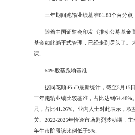
三年期间跑输业绩基准81.83个百分点
随着中国证监会印发《推动公募基金高
基金如此躺平式管理，已经走到尽头了。
课。
64%股基跑输基准
据同花顺iFinD最新统计，截至5月15日
三年跑输业绩比较基准，占比达到64.48%
只，占比41.26%。业内人士对此表示，
关。2022-2025年恰逢市场剧烈波动期，主
年牛市阶段该比例低于5%。