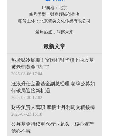
IP属地：北京
账号类型：财商领域创作者
账号主体：北京笔尖文化传媒有限公司
聚焦热点，洞察未来
最新文章
热脸贴冷屁股！富国和银华旗下两股基
被老铺黄金“坑”了
2025-08-06 17:04
汪浪升任宝盈基金副总经理 老牌公募如
何破局迎接新机遇
2025-07-30 17:02
财务负责人离职 摩根士丹利周文秱接棒
2025-07-23 16:18
公募基金持续重仓行业龙头，核心资产
信心不减