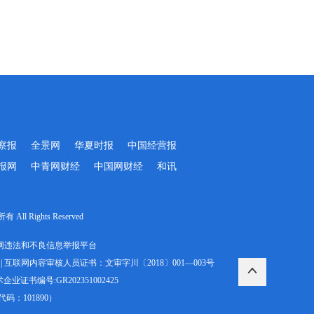
察报
全景网
华夏时报
中国经营报
报网
中青网财经
中国网财经
和讯
Rights Reserved
网违法和不良信息举报平台
|
互联网内容审核人员证书：文审字川〔2018〕001—003号
业证书编号:GR202351002425
：101890）