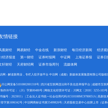
友情链接
凤凰财经
网易财经
中金在线
新浪财经
每日经济新闻
经济观
21经济报道
第一财经
证券时报网
中证网
上海证券报
证券日
文轩财经
天府财经网
证券市场周刊
流媒体网
-2023 中访网 - 解读新商业，专栏入驻开放平台 中访网（成都）新媒体发展集团有限公司版权所有 All 
川公网安备51010802001318号
|
四川省互联网违法和不良信息举报平台
|
成都市互联
制作许可证：（川）字第00480号
|
网络文化经营许可证：川网文〔2018〕3255-103号
号：2023011）
|
工会法人证书统一社会信用代码:81510108MC9780051A
|
高新技术企
字第1696342号
|
中访网商标证书第55499826号
|
天府股权交易中心挂牌上市（证券代码