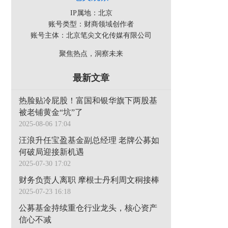
IP属地：北京
账号类型：财商领域创作者
账号主体：北京笔尖文化传媒有限公司
聚焦热点，洞察未来
最新文章
热脸贴冷屁股！富国和银华旗下两股基
被老铺黄金“坑”了
2025-08-06 17:04
汪浪升任宝盈基金副总经理 老牌公募如
何破局迎接新机遇
2025-07-30 17:02
财务负责人离职 摩根士丹利周文秱接棒
2025-07-23 16:18
公募基金持续重仓行业龙头，核心资产
信心不减