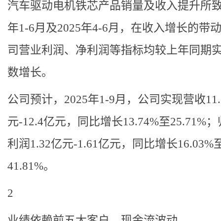
汽车驱动电机铁芯产品销量及收入提升所致。
年1-6月及2025年4-6月，在收入增长的带
司营业利润、净利润等指标均较上年同期
数增长。
公司预计，2025年1-9月，公司实现营收11.
元-12.4亿元，同比增长13.74%至25.71%
利润1.32亿元-1.61亿元，同比增长16.03%
41.81%。
2
业绩依赖前五大客户，现金流波动