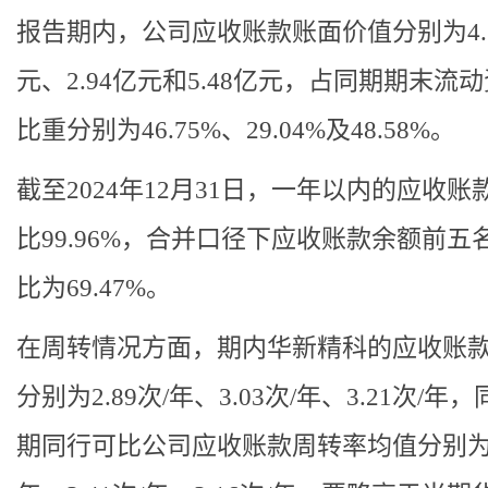
报告期内，公司应收账款账面价值分别为4.
元、2.94亿元和5.48亿元，占同期期末流
比重分别为46.75%、29.04%及48.58%。
截至2024年12月31日，一年以内的应收账
比99.96%，合并口径下应收账款余额前五
比为69.47%。
在周转情况方面，期内华新精科的应收账
分别为2.89次/年、3.03次/年、3.21次/年
期同行可比公司应收账款周转率均值分别为4.