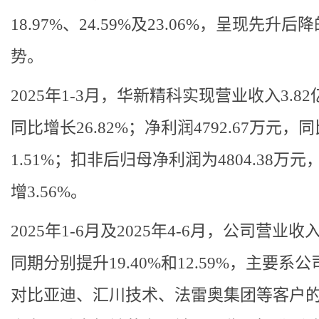
18.97%、24.59%及23.06%，呈现先升后
势。
2025年1-3月，华新精科实现营业收入3.8
同比增长26.82%；净利润4792.67万元，
1.51%；扣非后归母净利润为4804.38万
增3.56%。
2025年1-6月及2025年4-6月，公司营业
同期分别提升19.40%和12.59%，主要系
对比亚迪、汇川技术、法雷奥集团等客户