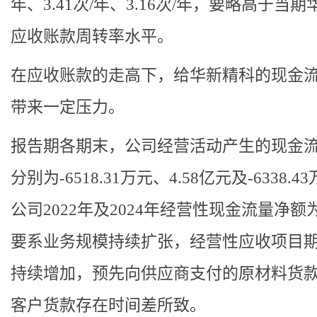
年、3.41次/年、3.16次/年，要略高于当
应收账款周转率水平。
在应收账款的走高下，给华新精科的现金
带来一定压力。
报告期各期末，公司经营活动产生的现金
分别为-6518.31万元、4.58亿元及-6338.4
公司2022年及2024年经营性现金流量净额
要系业务规模持续扩张，经营性应收项目
持续增加，预先向供应商支付的原材料货
客户货款存在时间差所致。