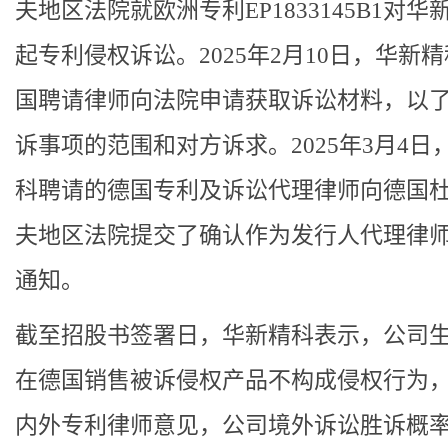
夫地区法院就欧洲专利EP1833145B1对华
起专利侵权诉讼。2025年2月10日，华新
国聘请律师向法院申请获取诉讼材料，以
诉事项的范围和对方诉求。2025年3月4日
科聘请的德国专利及诉讼代理律师向德国
夫地区法院提交了确认作为发行人代理律
通知。
截至招股书签署日，华新精科表示，公司
在德国销售被诉侵权产品不构成侵权行为
内外专利律师意见，公司境外诉讼胜诉概率