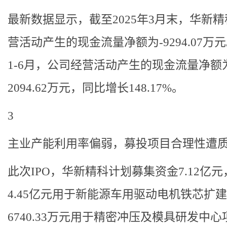
最新数据显示，截至2025年3月末，华新
营活动产生的现金流量净额为-9294.07万
1-6月，公司经营活动产生的现金流量净额
2094.62万元，同比增长148.17%。
3
主业产能利用率偏弱，募投项目合理性遭
此次IPO，华新精科计划募集资金7.12亿
4.45亿元用于新能源车用驱动电机铁芯扩
6740.33万元用于精密冲压及模具研发中心