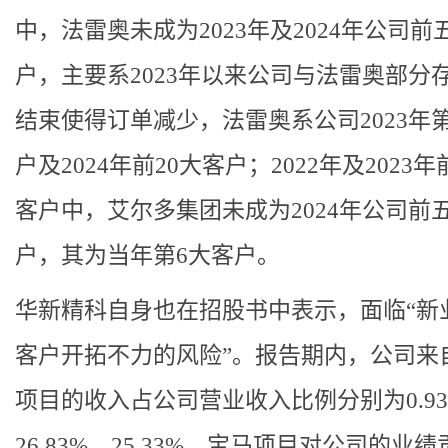
中，法雷奥未成为2023年及2024年公司前
户，主要系2023年以来公司与法雷奥部分
结束使得订单减少，法雷奥系公司2023年
户及2024年前20大客户；2022年及2023
客户中，艾尔多集团未成为2024年公司前
户，其为当年第6大客户。
华新精科自身也在招股书中表示，面临“新
客户开拓不力的风险”。报告期内，公司来
项目的收入占公司营业收入比例分别为0.9
26.83%、25.33%，宝马项目对公司的业