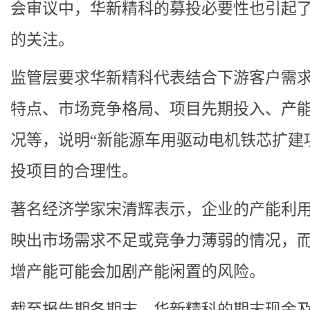
会审议中，华新精科的募投必要性也引起
的关注。
监管层要求华新精科代表结合下游客户需
特点、市场竞争格局、项目先期投入、产
况等，说明“新能源车用驱动电机铁芯扩建
投项目的合理性。
著名经济学家宋清辉表示，企业的产能利
映出市场需求不足或竞争力薄弱的情况，
增产能可能会加剧产能闲置的风险。
截至报告期各期末，华新精科的期末现金