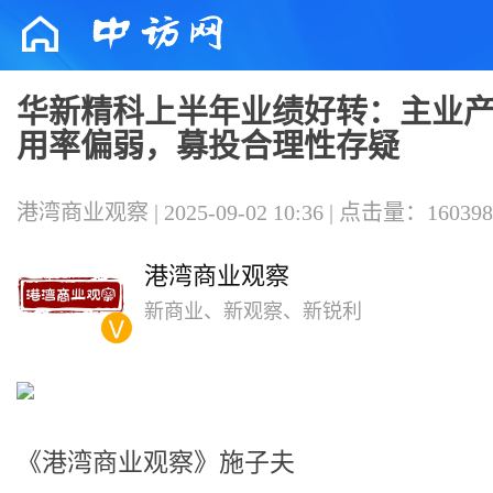
华新精科上半年业绩好转：主业
用率偏弱，募投合理性存疑
港湾商业观察 | 2025-09-02 10:36 | 点击量：160398
港湾商业观察
新商业、新观察、新锐利
《港湾商业观察》施子夫