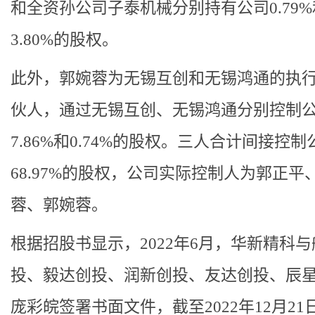
和全资孙公司子泰机械分别持有公司0.79%
3.80%的股权。
此外，郭婉蓉为无锡互创和无锡鸿通的执
伙人，通过无锡互创、无锡鸿通分别控制
7.86%和0.74%的股权。三人合计间接控制
68.97%的股权，公司实际控制人为郭正平
蓉、郭婉蓉。
根据招股书显示，2022年6月，华新精科
投、毅达创投、润新创投、友达创投、辰
庞彩皖签署书面文件，截至2022年12月21