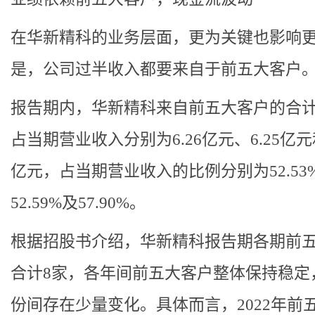
在华新精科的业务层面，更为关键也影响
是，公司过半收入都要来自于前五大客户
报告期内，华新精科来自前五大客户的合
占当期营业收入分别为6.26亿元、6.25亿元和
亿元，占当期营业收入的比例分别为52.53
52.59%及57.90%。
根据招股书介绍，华新精科报告期各期前
合计8家，各年间前五大客户整体保持稳定
份间存在少量变化。具体而言，2022年前