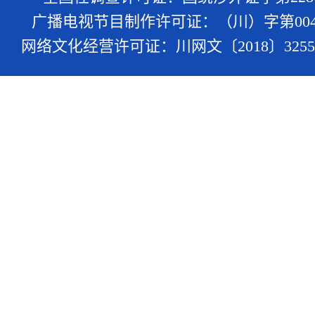
广播电视节目制作许可证：（川）字第004
网络文化经营许可证：川网文〔2018〕3255-