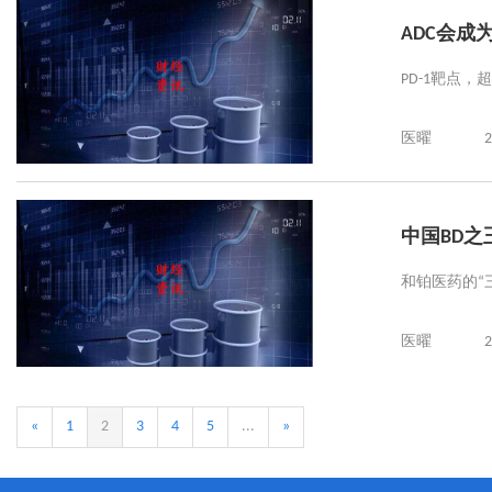
ADC会成
PD-1靶点，
医曜
2
中国BD之王的
和铂医药的“
医曜
2
«
1
2
3
4
5
...
»