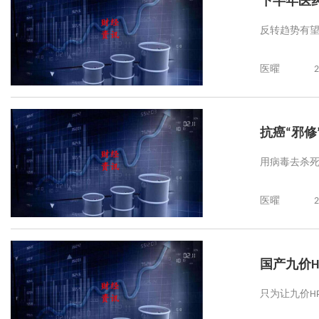
下半年医
反转趋势有
医曜
2
抗癌“邪修
用病毒去杀
医曜
2
国产九价H
只为让九价H