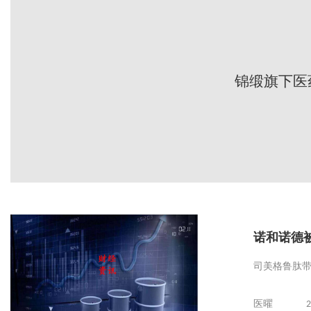
锦缎旗下医
诺和诺德
司美格鲁肽
医曜
2