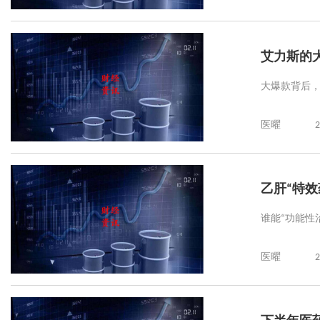
艾力斯的
大爆款背后
医曜
2
乙肝“特效
谁能“功能性
医曜
2