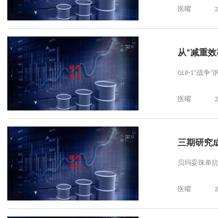
医曜
2
从“减重效
GLP-1“战
医曜
2
三期研究
贝玛妥珠单抗的
医曜
2