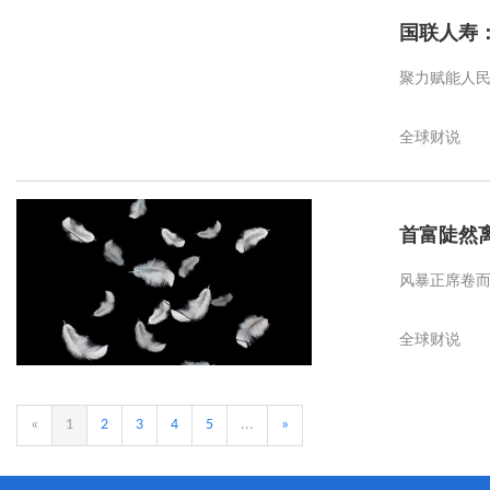
国联人寿
聚力赋能人
全球财说
首富陡然离
风暴正席卷
全球财说
«
1
2
3
4
5
...
»