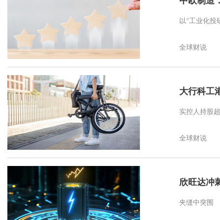
中欧制造
以“工业化投
全球财说
大行科工
实控人持股超
全球财说
欣旺达冲刺
夹缝中突围