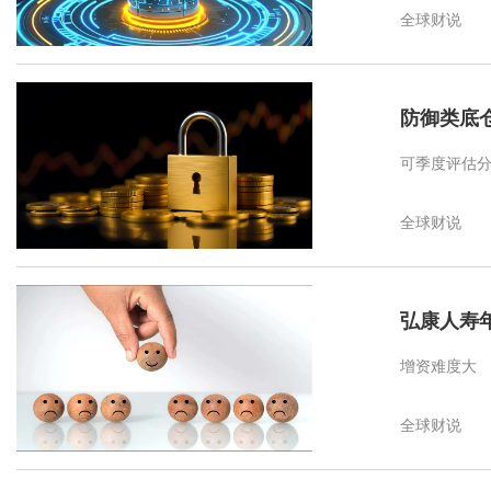
全球财说
防御类底
可季度评估
全球财说
弘康人寿
增资难度大
全球财说